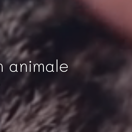
n animale
e